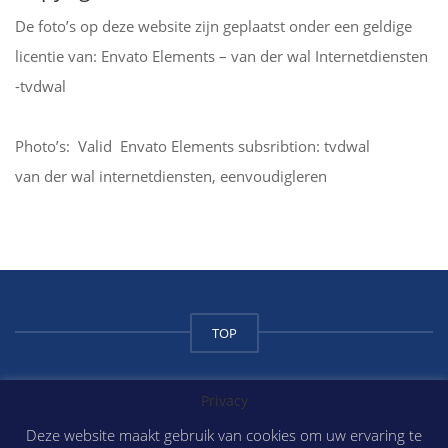
De foto’s op deze website zijn geplaatst onder een geldige
licentie van: Envato Elements – van der wal Internetdiensten
-tvdwal
Photo’s: Valid Envato Elements subsribtion: tvdwal
van der wal internetdiensten, eenvoudigleren
TOP
Privacy
Copyright Atilium College 2018
Deze website maakt gebruik van cookies om uw ervaring te