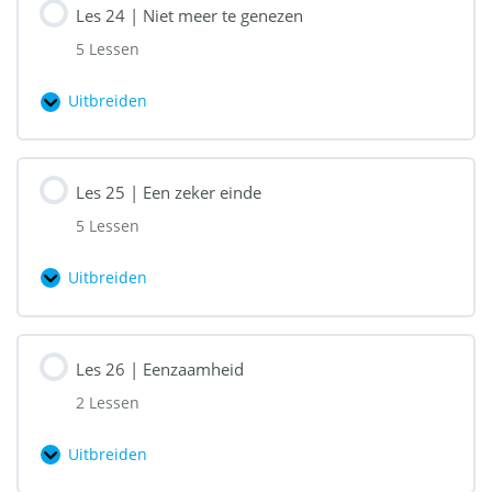
Les 24 | Niet meer te genezen
Is
5 Lessen
het
erfelijk?
Uitbreiden
Les
24
|
Les 25 | Een zeker einde
Niet
5 Lessen
meer
te
Uitbreiden
Les
genezen
25
|
Les 26 | Eenzaamheid
Een
2 Lessen
zeker
einde
Uitbreiden
Les