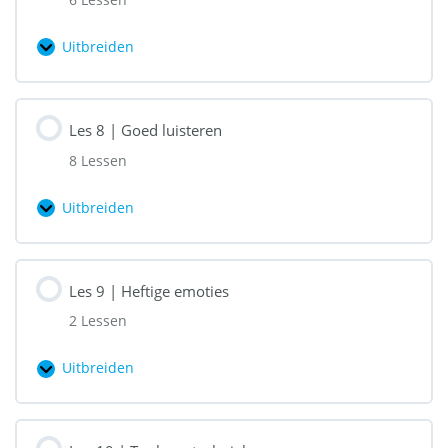
met:
Uitbreiden
Les
7
|
Les 8 | Goed luisteren
Communicatie
8 Lessen
Uitbreiden
Les
8
|
Les 9 | Heftige emoties
Goed
2 Lessen
luisteren
Uitbreiden
Les
9
|