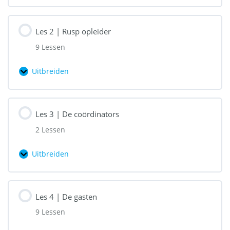
1
|
Les 2 | Rusp opleider
Organisatie
9 Lessen
Dalisay
Recovery
Uitbreiden
Les
2
|
Les 3 | De coördinators
Rusp
2 Lessen
opleider
Uitbreiden
Les
3
|
Les 4 | De gasten
De
9 Lessen
coördinators