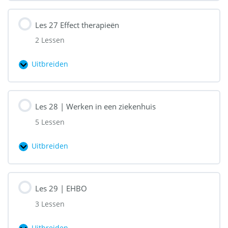
26
|
Les 27 Effect therapieën
Eenzaamheid
2 Lessen
Uitbreiden
Les
27
Effect
Les 28 | Werken in een ziekenhuis
therapieën
5 Lessen
Uitbreiden
Les
28
|
Les 29 | EHBO
Werken
3 Lessen
in
een