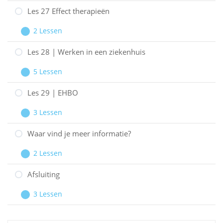
zeker
26
Les 27 Effect therapieën
einde
|
2 Lessen
Eenzaamheid
Les
Uitbreiden
27
Les 28 | Werken in een ziekenhuis
Effect
5 Lessen
therapieën
Les
Uitbreiden
28
Les 29 | EHBO
|
3 Lessen
Werken
Les
Uitbreiden
in
29
Waar vind je meer informatie?
een
|
2 Lessen
ziekenhuis
EHBO
Waar
Uitbreiden
vind
Afsluiting
je
3 Lessen
meer
Afsluiting
Uitbreiden
informatie?