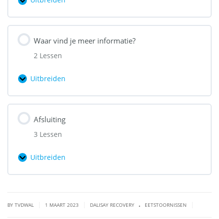
Uitbreiden
Les
ziekenhuis
29
|
Waar vind je meer informatie?
EHBO
2 Lessen
Uitbreiden
Waar
vind
je
Afsluiting
meer
3 Lessen
informatie?
Uitbreiden
Afsluiting
.
|
|
|
BY TVDWAL
1 MAART 2023
DALISAY RECOVERY
EETSTOORNISSEN