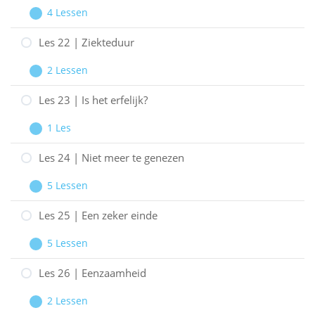
|
4 Lessen
Behandelingen
Les
Uitbreiden
21
Les 22 | Ziekteduur
|
2 Lessen
Kinderen
Les
Uitbreiden
en
22
Les 23 | Is het erfelijk?
een
|
1 Les
eetstoornis
Ziekteduur
Les
Uitbreiden
23
Les 24 | Niet meer te genezen
|
5 Lessen
Is
Les
Uitbreiden
het
24
Les 25 | Een zeker einde
erfelijk?
|
5 Lessen
Niet
Les
Uitbreiden
meer
25
Les 26 | Eenzaamheid
te
|
2 Lessen
genezen
Een
Les
Uitbreiden