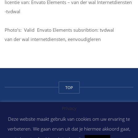
licentie van: Envato Elements – van der wal Internetdiensten
-tvdwal
Photo’s: Valid Envato Elements subsribtion: tvdwal
van der wal internetdiensten, eenvoudigleren
TOP
Privacy
Copyright Atilium College 2018
Deze website maakt gebruik van cookies om uw ervaring te
verbeteren. We gaan ervan uit dat je hiermee akkoord gaat,