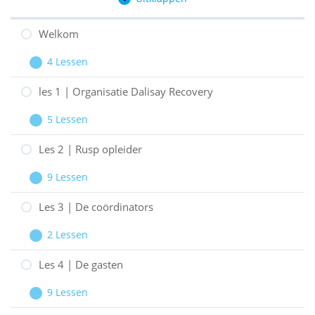
Hoofdstukken
Welkom
4 Lessen
Welkom
Uitbreiden
les 1 | Organisatie Dalisay Recovery
5 Lessen
les
Uitbreiden
1
Les 2 | Rusp opleider
|
9 Lessen
Organisatie
Les
Uitbreiden
Dalisay
2
Les 3 | De coördinators
Recovery
|
2 Lessen
Rusp
Les
Uitbreiden
opleider
3
Les 4 | De gasten
|
9 Lessen
De
Les
Uitbreiden