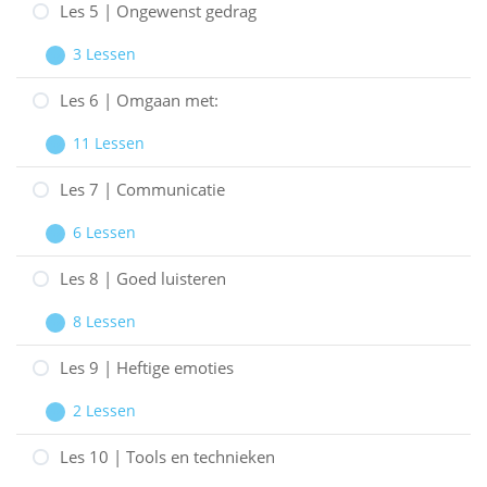
coördinators
4
Les 5 | Ongewenst gedrag
|
3 Lessen
De
Les
Uitbreiden
gasten
5
Les 6 | Omgaan met:
|
11 Lessen
Ongewenst
Les
Uitbreiden
gedrag
6
Les 7 | Communicatie
|
6 Lessen
Omgaan
Les
Uitbreiden
met:
7
Les 8 | Goed luisteren
|
8 Lessen
Communicatie
Les
Uitbreiden
8
Les 9 | Heftige emoties
|
2 Lessen
Goed
Les
Uitbreiden
luisteren
9
Les 10 | Tools en technieken
|