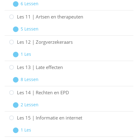
6 Lessen
Heftige
Les
Uitbreiden
emoties
10
Les 11 | Artsen en therapeuten
|
5 Lessen
Tools
Les
Uitbreiden
en
11
Les 12 | Zorgverzekeraars
technieken
|
1 Les
Artsen
Les
Uitbreiden
en
12
Les 13 | Late effecten
therapeuten
|
8 Lessen
Zorgverzekeraars
Les
Uitbreiden
13
Les 14 | Rechten en EPD
|
2 Lessen
Late
Les
Uitbreiden
effecten
14
Les 15 | Informatie en internet
|
1 Les
Rechten
Les
Uitbreiden