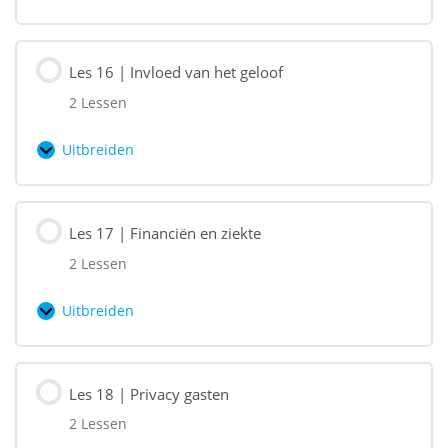
Les
15
|
Les 16 | Invloed van het geloof
Informatie
2 Lessen
en
internet
Uitbreiden
Les
16
|
Les 17 | Financiën en ziekte
Invloed
2 Lessen
van
het
Uitbreiden
Les
geloof
17
|
Les 18 | Privacy gasten
Financiën
2 Lessen
en