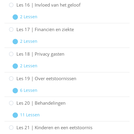
en
15
Les 16 | Invloed van het geloof
EPD
|
2 Lessen
Informatie
Les
Uitbreiden
en
16
Les 17 | Financiën en ziekte
internet
|
2 Lessen
Invloed
Les
Uitbreiden
van
17
Les 18 | Privacy gasten
het
|
2 Lessen
geloof
Financiën
Les
Uitbreiden
en
18
Les 19 | Over eetstoornissen
ziekte
|
6 Lessen
Privacy
Les
Uitbreiden
gasten
19
Les 20 | Behandelingen
|
11 Lessen
Over
Les
Uitbreiden
eetstoornissen
20
Les 21 | Kinderen en een eetstoornis