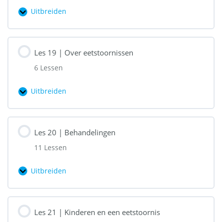
ziekte
Uitbreiden
Les
18
|
Les 19 | Over eetstoornissen
Privacy
6 Lessen
gasten
Uitbreiden
Les
19
|
Les 20 | Behandelingen
Over
11 Lessen
eetstoornissen
Uitbreiden
Les
20
|
Les 21 | Kinderen en een eetstoornis
Behandelingen