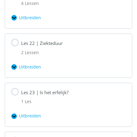
4 Lessen
Uitbreiden
Les
21
|
Les 22 | Ziekteduur
Kinderen
2 Lessen
en
een
Uitbreiden
Les
eetstoornis
22
|
Les 23 | Is het erfelijk?
Ziekteduur
1 Les
Uitbreiden
Les
23
|