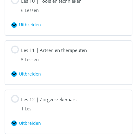
Les 10 | Tools en technieken
Heftige
6 Lessen
emoties
Uitbreiden
Les
10
|
Les 11 | Artsen en therapeuten
Tools
5 Lessen
en
technieken
Uitbreiden
Les
11
|
Les 12 | Zorgverzekeraars
Artsen
1 Les
en
therapeuten
Uitbreiden
Les
12