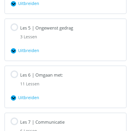
Uitbreiden
Les
4
|
Les 5 | Ongewenst gedrag
De
3 Lessen
gasten
Uitbreiden
Les
5
|
Les 6 | Omgaan met:
Ongewenst
11 Lessen
gedrag
Uitbreiden
Les
6
|
Les 7 | Communicatie
Omgaan
6 Lessen