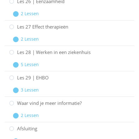
meer
25
Les 26 | Eenzaamheid
te
|
2 Lessen
genezen
Een
Les
Uitbreiden
zeker
26
Les 27 Effect therapieën
einde
|
2 Lessen
Eenzaamheid
Les
Uitbreiden
27
Les 28 | Werken in een ziekenhuis
Effect
5 Lessen
therapieën
Les
Uitbreiden
28
Les 29 | EHBO
|
3 Lessen
Werken
Les
Uitbreiden
in
29
Waar vind je meer informatie?
een
|
2 Lessen
ziekenhuis
EHBO
Waar
Uitbreiden
vind
Afsluiting
je