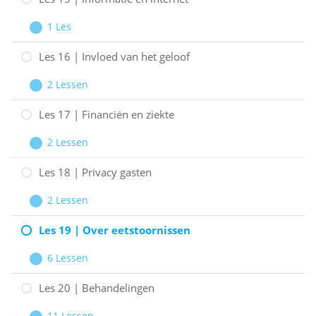
|
1 Les
Rechten
Les
Uitbreiden
en
15
Les 16 | Invloed van het geloof
EPD
|
2 Lessen
Informatie
Les
Uitbreiden
en
16
Les 17 | Financiën en ziekte
internet
|
2 Lessen
Invloed
Les
Uitbreiden
van
17
Les 18 | Privacy gasten
het
|
2 Lessen
geloof
Financiën
Les
Uitbreiden
en
18
Les 19 | Over eetstoornissen
ziekte
|
6 Lessen
Privacy
Les
Uitbreiden
gasten
19
Les 20 | Behandelingen
|