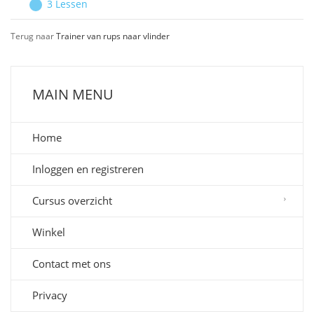
3 Lessen
meer
Afsluiting
Uitbreiden
informatie?
Terug naar
Trainer van rups naar vlinder
MAIN MENU
Home
Inloggen en registreren
Cursus overzicht
Winkel
Contact met ons
Privacy