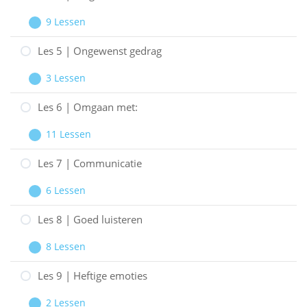
|
9 Lessen
De
Les
Uitbreiden
coördinators
4
Les 5 | Ongewenst gedrag
|
3 Lessen
De
Les
Uitbreiden
gasten
5
Les 6 | Omgaan met:
|
11 Lessen
Ongewenst
Les
Uitbreiden
gedrag
6
Les 7 | Communicatie
|
6 Lessen
Omgaan
Les
Uitbreiden
met:
7
Les 8 | Goed luisteren
|
8 Lessen
Communicatie
Les
Uitbreiden
8
Les 9 | Heftige emoties
|
2 Lessen