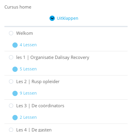
Cursus home
Uitklappen
Hoofdstukken
Welkom
4 Lessen
Welkom
Uitbreiden
les 1 | Organisatie Dalisay Recovery
5 Lessen
les
Uitbreiden
1
Les 2 | Rusp opleider
|
9 Lessen
Organisatie
Les
Uitbreiden
Dalisay
2
Les 3 | De coördinators
Recovery
|
2 Lessen
Rusp
Les
Uitbreiden
opleider
3
Les 4 | De gasten