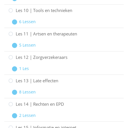
Goed
Les
Uitbreiden
luisteren
9
Les 10 | Tools en technieken
|
6 Lessen
Heftige
Les
Uitbreiden
emoties
10
Les 11 | Artsen en therapeuten
|
5 Lessen
Tools
Les
Uitbreiden
en
11
Les 12 | Zorgverzekeraars
technieken
|
1 Les
Artsen
Les
Uitbreiden
en
12
Les 13 | Late effecten
therapeuten
|
8 Lessen
Zorgverzekeraars
Les
Uitbreiden
13
Les 14 | Rechten en EPD
|
2 Lessen
Late
Les
Uitbreiden
effecten
14
Les 15 | Informatie en internet