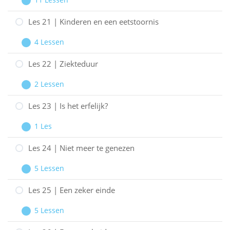
11 Lessen
Over
Les
Uitbreiden
eetstoornissen
20
Les 21 | Kinderen en een eetstoornis
|
4 Lessen
Behandelingen
Les
Uitbreiden
21
Les 22 | Ziekteduur
|
2 Lessen
Kinderen
Les
Uitbreiden
en
22
Les 23 | Is het erfelijk?
een
|
1 Les
eetstoornis
Ziekteduur
Les
Uitbreiden
23
Les 24 | Niet meer te genezen
|
5 Lessen
Is
Les
Uitbreiden
het
24
Les 25 | Een zeker einde
erfelijk?
|
5 Lessen
Niet
Les
Uitbreiden