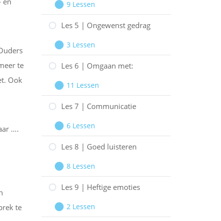
- en
9 Lessen
De
Les
Uitbreiden
coördinators
4
Les 5 | Ongewenst gedrag
|
3 Lessen
 Ouders
De
Les
Uitbreiden
gasten
5
meer te
Les 6 | Omgaan met:
|
et. Ook
11 Lessen
Ongewenst
Les
Uitbreiden
gedrag
6
Les 7 | Communicatie
|
6 Lessen
aar ….
Omgaan
Les
Uitbreiden
met:
7
Les 8 | Goed luisteren
|
8 Lessen
Communicatie
Les
Uitbreiden
8
Les 9 | Heftige emoties
h
|
2 Lessen
prek te
Goed
Les
Uitbreiden