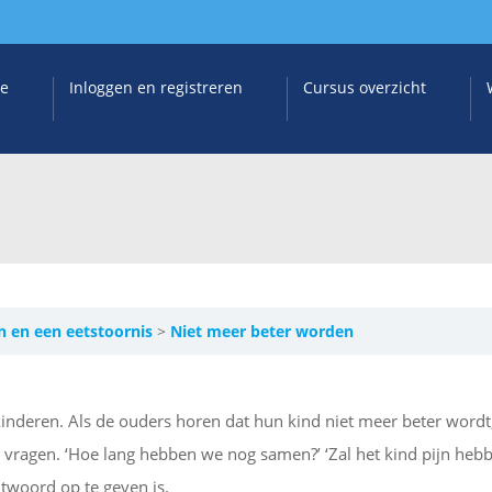
e
Inloggen en registreren
Cursus overzicht
n en een eetstoornis
Niet meer beter worden
inderen. Als de ouders horen dat hun kind niet meer beter wordt
l vragen. ‘Hoe lang hebben we nog samen?’ ‘Zal het kind pijn hebb
ntwoord op te geven is.