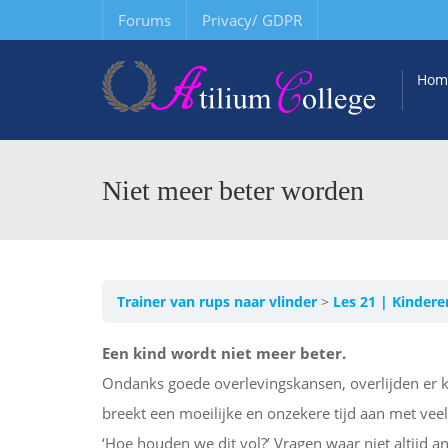
Forums
Privacy/ GDPR
Hom
Niet meer beter worden
Trainer van rups naar vlinder
Les 21 | Kindere
Een kind wordt niet meer beter.
Ondanks goede overlevingskansen, overlijden er k
breekt een moeilijke en onzekere tijd aan met vee
‘Hoe houden we dit vol?’ Vragen waar niet altijd a