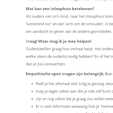
Wat kan een inloophuis betekenen?
Als ouders van zo’n kind, naar het inloophuis ko
‘luisterend oor’ en een ‘arm om de schouder’, is b
om aandacht te geven aan de andere gezinsleden.
V
raag! Waar mag ik je mee helpen!
Ouder(s)willen graag hun verhaal kwijt. Het onder
welke steun de ouder(s) nodig hebben? En of het i
dan je zou verwachten.
Empathische open vragen zijn belangrijk. b.v:
Redt je het allemaal wel, krijg je genoeg steu
loop je tegen zaken aan die je niet zelf kun
zijn er nog zaken die je graag zou willen we
Er is veel informatie aanwezig hoe je hierm