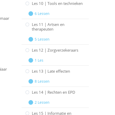
luisteren
9
Les 10 | Tools en technieken
|
6 Lessen
Heftige
Les
Uitbreiden
n maar
emoties
10
Les 11 | Artsen en
therapeuten
|
Tools
5 Lessen
Les
Uitbreiden
en
11
Les 12 | Zorgverzekeraars
technieken
|
1 Les
Artsen
Les
Uitbreiden
Naar
en
12
Les 13 | Late effecten
therapeuten
|
8 Lessen
Zorgverzekeraars
Les
Uitbreiden
13
Les 14 | Rechten en EPD
|
2 Lessen
Late
Les
Uitbreiden
effecten
14
Les 15 | Informatie en