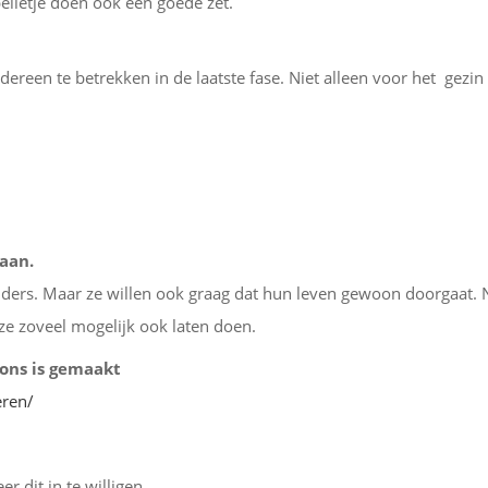
elletje doen ook een goede zet.
ereen te betrekken in de laatste fase. Niet alleen voor het gezi
aan.
 ouders. Maar ze willen ook graag dat hun leven gewoon doorgaat. 
 ze zoveel mogelijk ook laten doen.
 ons is gemaakt
eren/
 dit in te willigen.