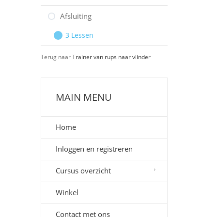
ziekenhuis
EHBO
Waar
Uitbreiden
vind
Afsluiting
je
3 Lessen
meer
Afsluiting
Uitbreiden
informatie?
Terug naar
Trainer van rups naar vlinder
MAIN MENU
Home
Inloggen en registreren
Cursus overzicht
Winkel
Contact met ons