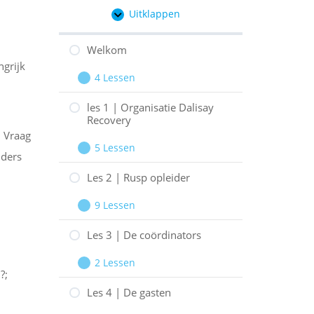
Uitklappen
Hoofdstukken
Welkom
ngrijk
4 Lessen
Welkom
Uitbreiden
les 1 | Organisatie Dalisay
Recovery
. Vraag
5 Lessen
nders
les
Uitbreiden
1
Les 2 | Rusp opleider
|
9 Lessen
Organisatie
Les
Uitbreiden
Dalisay
2
Les 3 | De coördinators
Recovery
|
2 Lessen
Rusp
Les
Uitbreiden
?;
opleider
3
Les 4 | De gasten
|