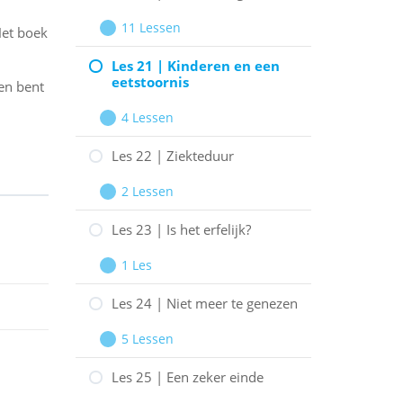
|
11 Lessen
Het boek
Over
Les
Uitbreiden
eetstoornissen
20
Les 21 | Kinderen en een
eetstoornis
een bent
|
Behandelingen
4 Lessen
Les
Uitbreiden
21
Les 22 | Ziekteduur
|
2 Lessen
Kinderen
Les
Uitbreiden
en
22
Les 23 | Is het erfelijk?
een
|
1 Les
eetstoornis
Ziekteduur
Les
Uitbreiden
23
Les 24 | Niet meer te genezen
|
5 Lessen
Is
Les
Uitbreiden
het
24
Les 25 | Een zeker einde
erfelijk?
|