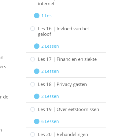
internet
|
Rechten
1 Les
Les
Uitbreiden
en
15
Les 16 | Invloed van het
EPD
geloof
|
Informatie
2 Lessen
Les
Uitbreiden
en
an
16
Les 17 | Financiën en ziekte
internet
ers
|
2 Lessen
Invloed
Les
Uitbreiden
van
17
Les 18 | Privacy gasten
het
|
2 Lessen
r de
geloof
Financiën
Les
Uitbreiden
en
18
Les 19 | Over eetstoornissen
ziekte
|
6 Lessen
Privacy
Les
Uitbreiden
n
gasten
19
Les 20 | Behandelingen