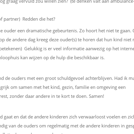
 nog graag vervuld zou willen zien? (te denken valt aan ambulance
of partner) Redden die het?
e ouder een dramatische gebeurtenis. Zo hoort het niet te gaan.
p de andere dag kreeg deze ouder(s) te horen dat hun kind niet 
e betekenen) Gelukkig is er veel informatie aanwezig op het intern
nloophuis kan wijzen op de hulp die beschikbaar is.
nd de ouders met een groot schuldgevoel achterblijven. Had ik m
grijk om samen met het kind, gezin, familie en omgeving een
 rest, zonder daar andere in te kort te doen. Samen!
nd gaat en dat de andere kinderen zich verwaarloost voelen en zic
ndig van de ouders om regelmatig met de andere kinderen in ges