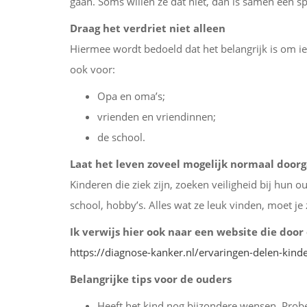
gaan. Soms willen ze dat niet, dan is samen een sp
Draag het verdriet niet alleen
Hiermee wordt bedoeld dat het belangrijk is om ied
ook voor:
Opa en oma’s;
vrienden en vriendinnen;
de school.
Laat het leven zoveel mogelijk normaal doorg
Kinderen die ziek zijn, zoeken veiligheid bij hun
school, hobby’s. Alles wat ze leuk vinden, moet je
Ik verwijs hier ook naar een website die door
https://diagnose-kanker.nl/ervaringen-delen-kind
Belangrijke tips voor de ouders
Heeft het kind nog bijzondere wensen. Probeer