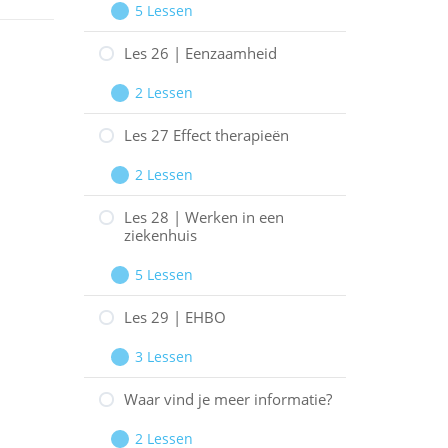
5 Lessen
Niet
Les
Uitbreiden
meer
25
Les 26 | Eenzaamheid
te
|
2 Lessen
genezen
Een
Les
Uitbreiden
zeker
26
Les 27 Effect therapieën
einde
|
2 Lessen
Eenzaamheid
Les
Uitbreiden
27
Les 28 | Werken in een
ziekenhuis
Effect
therapieën
5 Lessen
Les
Uitbreiden
28
Les 29 | EHBO
|
3 Lessen
Werken
Les
Uitbreiden
in
29
Waar vind je meer informatie?
een
|
2 Lessen