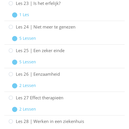
en
22
Les 23 | Is het erfelijk?
een
|
1 Les
eetstoornis
Ziekteduur
Les
Uitbreiden
23
Les 24 | Niet meer te genezen
|
5 Lessen
Is
Les
Uitbreiden
het
24
Les 25 | Een zeker einde
erfelijk?
|
5 Lessen
Niet
Les
Uitbreiden
meer
25
Les 26 | Eenzaamheid
te
|
2 Lessen
genezen
Een
Les
Uitbreiden
zeker
26
Les 27 Effect therapieën
einde
|
2 Lessen
Eenzaamheid
Les
Uitbreiden
27
Les 28 | Werken in een ziekenhuis
Effect