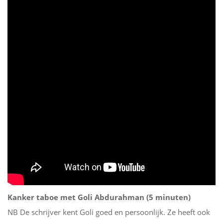
Kanker taboe met Goli Abdurahman (5 minuten)
NB De schrijver kent Goli goed en persoonlijk. Ze heeft ook