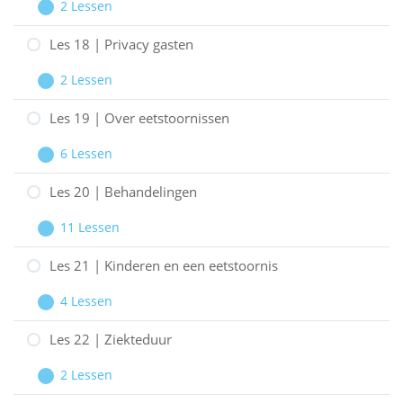
2 Lessen
Invloed
Les
Uitbreiden
van
17
Les 18 | Privacy gasten
het
|
2 Lessen
geloof
Financiën
Les
Uitbreiden
en
18
Les 19 | Over eetstoornissen
ziekte
|
6 Lessen
Privacy
Les
Uitbreiden
gasten
19
Les 20 | Behandelingen
|
11 Lessen
Over
Les
Uitbreiden
eetstoornissen
20
Les 21 | Kinderen en een eetstoornis
|
4 Lessen
Behandelingen
Les
Uitbreiden
21
Les 22 | Ziekteduur
|
2 Lessen
Kinderen
Les
Uitbreiden