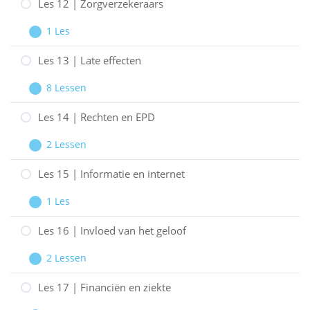
en
11
Les 12 | Zorgverzekeraars
technieken
|
1 Les
Artsen
Les
Uitbreiden
en
12
Les 13 | Late effecten
therapeuten
|
8 Lessen
Zorgverzekeraars
Les
Uitbreiden
13
Les 14 | Rechten en EPD
|
2 Lessen
Late
Les
Uitbreiden
effecten
14
Les 15 | Informatie en internet
|
1 Les
Rechten
Les
Uitbreiden
en
15
Les 16 | Invloed van het geloof
EPD
|
2 Lessen
Informatie
Les
Uitbreiden
en
16
Les 17 | Financiën en ziekte
internet
|