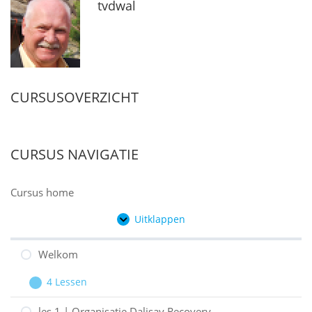
tvdwal
CURSUSOVERZICHT
CURSUS NAVIGATIE
Cursus home
Uitklappen
Hoofdstukken
Welkom
4 Lessen
Welkom
Uitbreiden
les 1 | Organisatie Dalisay Recovery