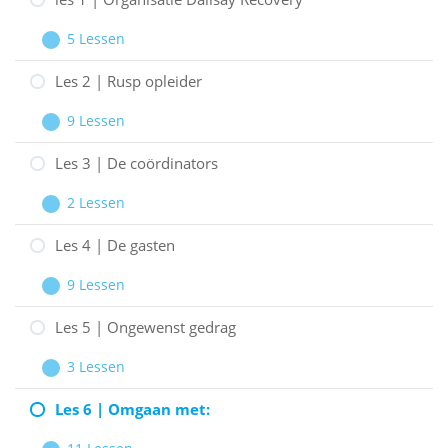
5 Lessen
les
Uitbreiden
1
Les 2 | Rusp opleider
|
9 Lessen
Organisatie
Les
Uitbreiden
Dalisay
2
Les 3 | De coördinators
Recovery
|
2 Lessen
Rusp
Les
Uitbreiden
opleider
3
Les 4 | De gasten
|
9 Lessen
De
Les
Uitbreiden
coördinators
4
Les 5 | Ongewenst gedrag
|
3 Lessen
De
Les
Uitbreiden
gasten
5
Les 6 | Omgaan met:
|