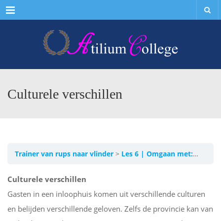
Menu
Culturele verschillen
Trainer van rups naar vlinder
Les 6 | Omgaan met:
Cultur
Culturele verschillen
Gasten in een inloophuis komen uit verschillende culturen
en belijden verschillende geloven. Zelfs de provincie kan van