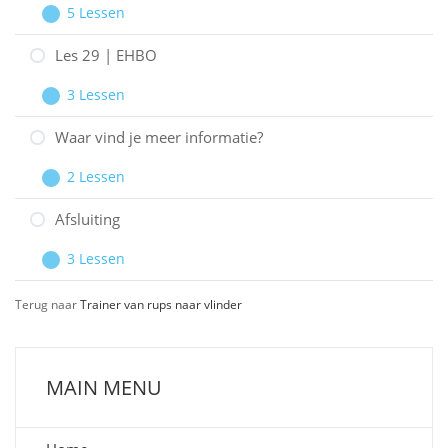
5 Lessen
therapieën
Les
Uitbreiden
28
Les 29 | EHBO
|
3 Lessen
Werken
Les
Uitbreiden
in
29
Waar vind je meer informatie?
een
|
2 Lessen
ziekenhuis
EHBO
Waar
Uitbreiden
vind
Afsluiting
je
3 Lessen
meer
Afsluiting
Uitbreiden
informatie?
Terug naar
Trainer van rups naar vlinder
MAIN MENU