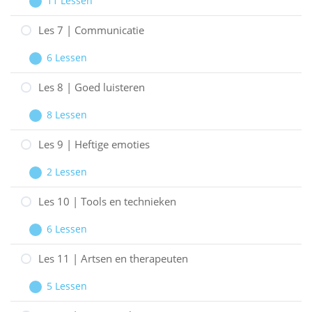
11 Lessen
Ongewenst
Les
Uitbreiden
gedrag
6
Les 7 | Communicatie
|
6 Lessen
Omgaan
Les
Uitbreiden
met:
7
Les 8 | Goed luisteren
|
8 Lessen
Communicatie
Les
Uitbreiden
8
Les 9 | Heftige emoties
|
2 Lessen
Goed
Les
Uitbreiden
luisteren
9
Les 10 | Tools en technieken
|
6 Lessen
Heftige
Les
Uitbreiden
emoties
10
Les 11 | Artsen en therapeuten
|
5 Lessen
Tools
Les
Uitbreiden