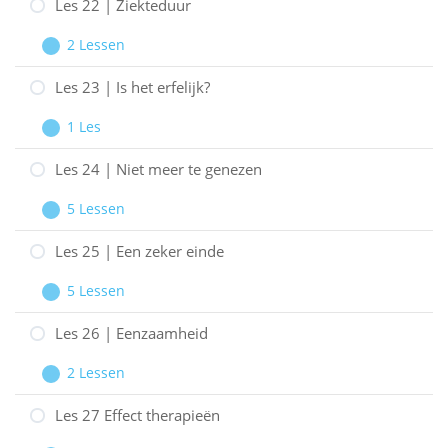
21
Les 22 | Ziekteduur
|
2 Lessen
Kinderen
Les
Uitbreiden
en
22
Les 23 | Is het erfelijk?
een
|
1 Les
eetstoornis
Ziekteduur
Les
Uitbreiden
23
Les 24 | Niet meer te genezen
|
5 Lessen
Is
Les
Uitbreiden
het
24
Les 25 | Een zeker einde
erfelijk?
|
5 Lessen
Niet
Les
Uitbreiden
meer
25
Les 26 | Eenzaamheid
te
|
2 Lessen
genezen
Een
Les
Uitbreiden
zeker
26
Les 27 Effect therapieën
einde
|