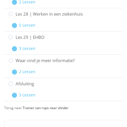
2 Lessen
Eenzaamheid
Les
Uitbreiden
27
Les 28 | Werken in een ziekenhuis
Effect
5 Lessen
therapieën
Les
Uitbreiden
28
Les 29 | EHBO
|
3 Lessen
Werken
Les
Uitbreiden
in
29
Waar vind je meer informatie?
een
|
2 Lessen
ziekenhuis
EHBO
Waar
Uitbreiden
vind
Afsluiting
je
3 Lessen
meer
Afsluiting
Uitbreiden
informatie?
Terug naar
Trainer van rups naar vlinder