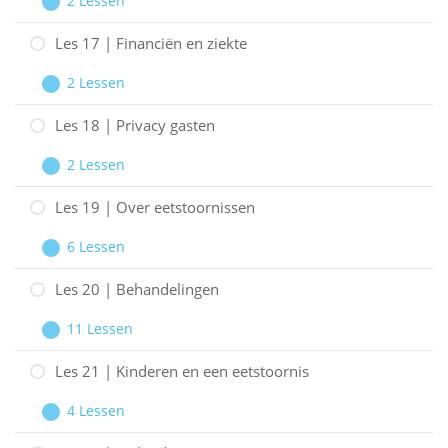
2 Lessen
Informatie
Les
Uitbreiden
en
16
Les 17 | Financiën en ziekte
internet
|
2 Lessen
Invloed
Les
Uitbreiden
van
17
Les 18 | Privacy gasten
het
|
2 Lessen
geloof
Financiën
Les
Uitbreiden
en
18
Les 19 | Over eetstoornissen
ziekte
|
6 Lessen
Privacy
Les
Uitbreiden
gasten
19
Les 20 | Behandelingen
|
11 Lessen
Over
Les
Uitbreiden
eetstoornissen
20
Les 21 | Kinderen en een eetstoornis
|
4 Lessen
Behandelingen
Les
Uitbreiden