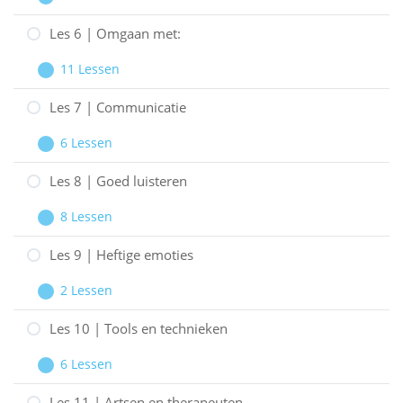
De
Les
Uitbreiden
gasten
5
Les 6 | Omgaan met:
|
11 Lessen
Ongewenst
Les
Uitbreiden
gedrag
6
Les 7 | Communicatie
|
6 Lessen
Omgaan
Les
Uitbreiden
met:
7
Les 8 | Goed luisteren
|
8 Lessen
Communicatie
Les
Uitbreiden
8
Les 9 | Heftige emoties
|
2 Lessen
Goed
Les
Uitbreiden
luisteren
9
Les 10 | Tools en technieken
|
6 Lessen
Heftige
Les
Uitbreiden
emoties
10
Les 11 | Artsen en therapeuten