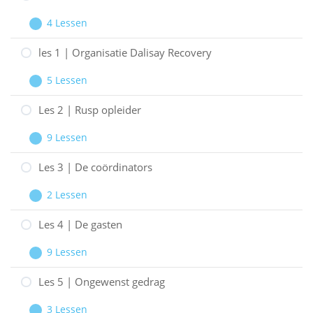
4 Lessen
Welkom
Uitbreiden
les 1 | Organisatie Dalisay Recovery
5 Lessen
les
Uitbreiden
1
Les 2 | Rusp opleider
|
9 Lessen
Organisatie
Les
Uitbreiden
Dalisay
2
Les 3 | De coördinators
Recovery
|
2 Lessen
Rusp
Les
Uitbreiden
opleider
3
Les 4 | De gasten
|
9 Lessen
De
Les
Uitbreiden
coördinators
4
Les 5 | Ongewenst gedrag
|
3 Lessen