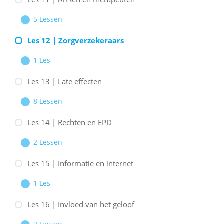
|
5 Lessen
Tools
Les
Uitbreiden
en
11
Les 12 | Zorgverzekeraars
technieken
|
1 Les
Artsen
Les
Uitbreiden
en
12
Les 13 | Late effecten
therapeuten
|
8 Lessen
Zorgverzekeraars
Les
Uitbreiden
13
Les 14 | Rechten en EPD
|
2 Lessen
Late
Les
Uitbreiden
effecten
14
Les 15 | Informatie en internet
|
1 Les
Rechten
Les
Uitbreiden
en
15
Les 16 | Invloed van het geloof
EPD
|