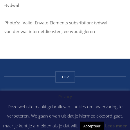
-tvdwal
Photo’s: Valid Envato Elements subsribtion: tvdwal
van der wal internetdiensten, eenvoudigleren
TOP
Privacy
Copyright Atilium College 2018
Deze website maakt gebruik van cookies om uw ervaring te
verbeteren. We gaan ervan uit dat je hiermee akkoord gaat,
maar je kunt je afmelden als je dat wilt.
Lees meer
Accepteer