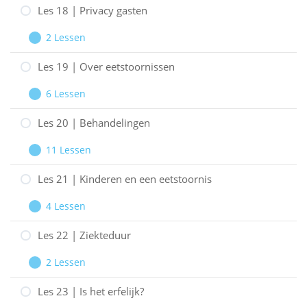
van
17
Les 18 | Privacy gasten
het
|
2 Lessen
geloof
Financiën
Les
Uitbreiden
en
18
Les 19 | Over eetstoornissen
ziekte
|
6 Lessen
Privacy
Les
Uitbreiden
gasten
19
Les 20 | Behandelingen
|
11 Lessen
Over
Les
Uitbreiden
eetstoornissen
20
Les 21 | Kinderen en een eetstoornis
|
4 Lessen
Behandelingen
Les
Uitbreiden
21
Les 22 | Ziekteduur
|
2 Lessen
Kinderen
Les
Uitbreiden
en
22
Les 23 | Is het erfelijk?
een