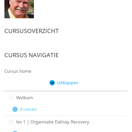
CURSUSOVERZICHT
CURSUS NAVIGATIE
Cursus home
Uitklappen
Hoofdstukken
Welkom
4 Lessen
Welkom
Uitbreiden
les 1 | Organisatie Dalisay Recovery