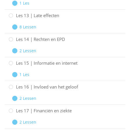
1 Les
Artsen
Les
Uitbreiden
en
12
Les 13 | Late effecten
therapeuten
|
8 Lessen
Zorgverzekeraars
Les
Uitbreiden
13
Les 14 | Rechten en EPD
|
2 Lessen
Late
Les
Uitbreiden
effecten
14
Les 15 | Informatie en internet
|
1 Les
Rechten
Les
Uitbreiden
en
15
Les 16 | Invloed van het geloof
EPD
|
2 Lessen
Informatie
Les
Uitbreiden
en
16
Les 17 | Financiën en ziekte
internet
|
2 Lessen
Invloed
Les
Uitbreiden