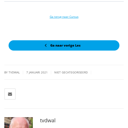
Ga terug naar Cursus
Ga naar vorige Les
|
|
|
BY TVDWAL
7 JANUARI 2021
NIET GECATEGORISEERD
tvdwal