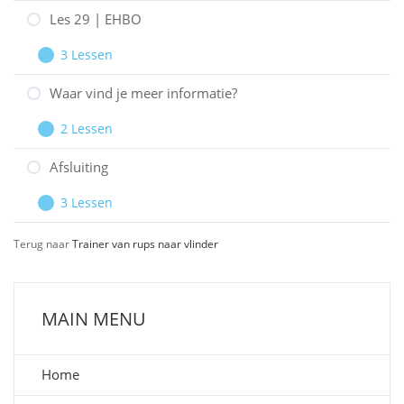
28
Les 29 | EHBO
|
3 Lessen
Werken
Les
Uitbreiden
in
29
Waar vind je meer informatie?
een
|
2 Lessen
ziekenhuis
EHBO
Waar
Uitbreiden
vind
Afsluiting
je
3 Lessen
meer
Afsluiting
Uitbreiden
informatie?
Terug naar
Trainer van rups naar vlinder
MAIN MENU
Home