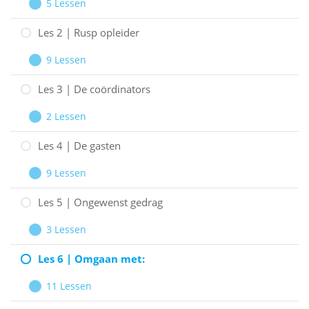
5 Lessen
les
Uitbreiden
1
Les 2 | Rusp opleider
|
9 Lessen
Organisatie
Les
Uitbreiden
Dalisay
2
Les 3 | De coördinators
Recovery
|
2 Lessen
Rusp
Les
Uitbreiden
opleider
3
Les 4 | De gasten
|
9 Lessen
De
Les
Uitbreiden
coördinators
4
Les 5 | Ongewenst gedrag
|
3 Lessen
De
Les
Uitbreiden
gasten
5
Les 6 | Omgaan met:
|
11 Lessen
Ongewenst
Les
Uitbreiden