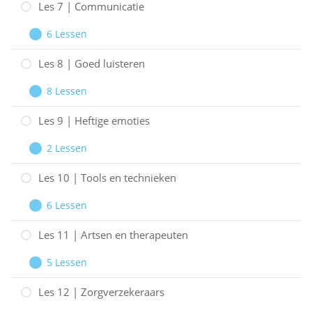
gedrag
6
Les 7 | Communicatie
|
6 Lessen
Omgaan
Les
Uitbreiden
met:
7
Les 8 | Goed luisteren
|
8 Lessen
Communicatie
Les
Uitbreiden
8
Les 9 | Heftige emoties
|
2 Lessen
Goed
Les
Uitbreiden
luisteren
9
Les 10 | Tools en technieken
|
6 Lessen
Heftige
Les
Uitbreiden
emoties
10
Les 11 | Artsen en therapeuten
|
5 Lessen
Tools
Les
Uitbreiden
en
11
Les 12 | Zorgverzekeraars
technieken
|